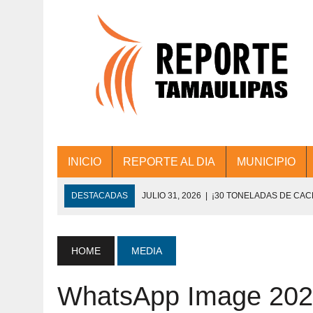
INICIO
REPORTE AL DIA
MUNICIPIO
DESTACADAS
JULIO 31, 2026
|
¡30 TONELADAS DE CA
ACCIONES DE LIMPIEZA EN LOS PRESIDE
JULIO 31, 2026
|
FORTALECE TAMAULIPAS SU CONECTIVIDA
HOME
MEDIA
JULIO 30, 2026
|
💧🚰 ¡AGUA PARA LA COMUNIDAD!
WhatsApp Image 2025
JULIO 30, 2026
|
¡TRABAJO EN EQUIPO Y RESULTADOS! 
DE COLONIA.