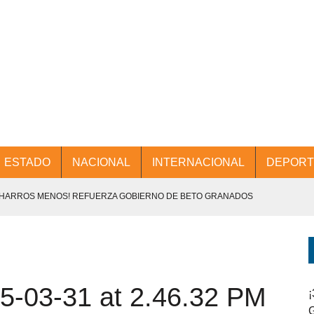
ESTADO
NACIONAL
INTERNACIONAL
DEPORT
CHARROS MENOS! REFUERZA GOBIERNO DE BETO GRANADOS
NTES.
D Y PROMOCIÓN TURÍSTICA DESDE EL AIFA.
-03-31 at 2.46.32 PM
ENCABEZA BETO GRANADOS MESA DE TRABAJO CON PRESIDENTES
¡
G