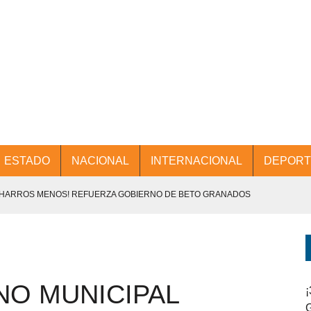
ESTADO
NACIONAL
INTERNACIONAL
DEPORT
CHARROS MENOS! REFUERZA GOBIERNO DE BETO GRANADOS
NTES.
D Y PROMOCIÓN TURÍSTICA DESDE EL AIFA.
NO MUNICIPAL
ENCABEZA BETO GRANADOS MESA DE TRABAJO CON PRESIDENTES
¡
G