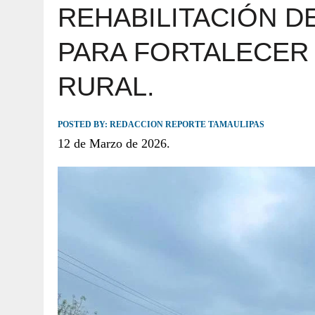
REHABILITACIÓN D
JULIO 30, 2026
|
TAMAULIPAS TE INVITA A DESCUBRIR EL 
PARA FORTALECER
RURAL.
POSTED BY:
REDACCION REPORTE TAMAULIPAS
12 de Marzo de 2026.