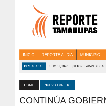
INICIO
REPORTE AL DIA
MUNICIPIO
DESTACADAS
JULIO 31, 2026
|
¡30 TONELADAS DE CA
ACCIONES DE LIMPIEZA EN LOS PRESIDE
JULIO 31, 2026
|
FORTALECE TAMAULIPAS SU CONECTIVIDA
HOME
NUEVO LAREDO
JULIO 30, 2026
|
💧🚰 ¡AGUA PARA LA COMUNIDAD!
CONTINÚA GOBIER
JULIO 30, 2026
|
¡TRABAJO EN EQUIPO Y RESULTADOS! 
DE COLONIA.