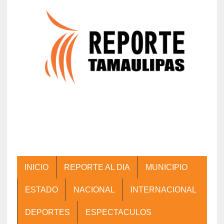
INICIO
REPORTE AL DIA
MUNICIPIO
ESTADO
NACIONAL
INTERNACIONAL
DEPORTES
ESPECTACULOS