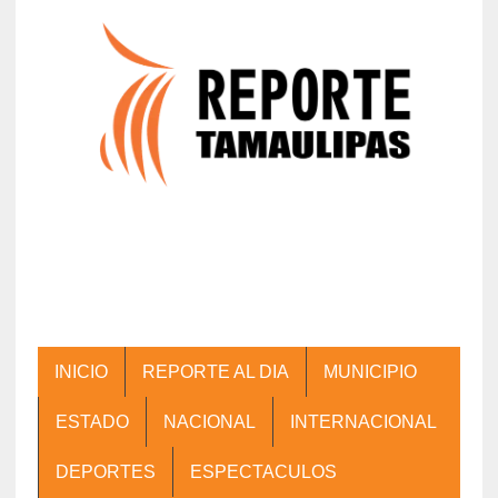
INICIO
REPORTE AL DIA
MUNICIPIO
ESTADO
NACIONAL
INTERNACIONAL
DEPORTES
ESPECTACULOS