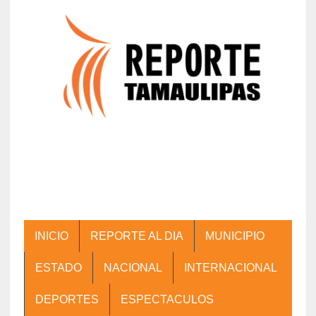
INICIO
REPORTE AL DIA
MUNICIPIO
ESTADO
NACIONAL
INTERNACIONAL
DEPORTES
ESPECTACULOS