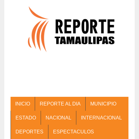
INICIO
REPORTE AL DIA
MUNICIPIO
ESTADO
NACIONAL
INTERNACIONAL
DEPORTES
ESPECTACULOS