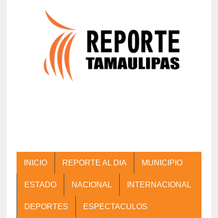
INICIO
REPORTE AL DIA
MUNICIPIO
ESTADO
NACIONAL
INTERNACIONAL
DEPORTES
ESPECTACULOS