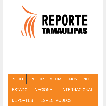
INICIO
REPORTE AL DIA
MUNICIPIO
ESTADO
NACIONAL
INTERNACIONAL
DEPORTES
ESPECTACULOS