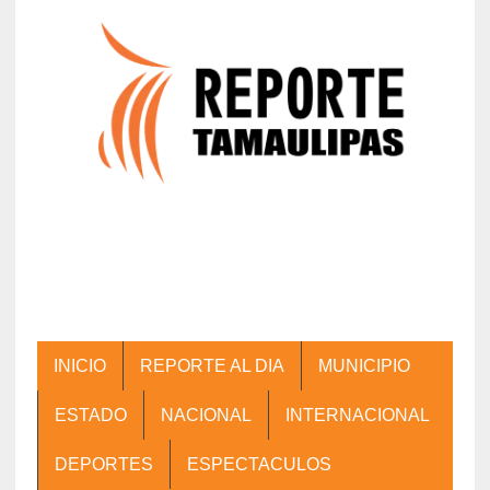
INICIO
REPORTE AL DIA
MUNICIPIO
ESTADO
NACIONAL
INTERNACIONAL
DEPORTES
ESPECTACULOS