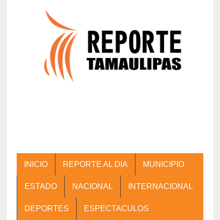
INICIO
REPORTE AL DIA
MUNICIPIO
ESTADO
NACIONAL
INTERNACIONAL
DEPORTES
ESPECTACULOS