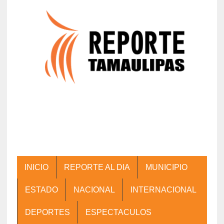
INICIO
REPORTE AL DIA
MUNICIPIO
ESTADO
NACIONAL
INTERNACIONAL
DEPORTES
ESPECTACULOS