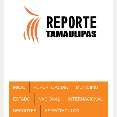
INICIO
REPORTE AL DIA
MUNICIPIO
ESTADO
NACIONAL
INTERNACIONAL
DEPORTES
ESPECTACULOS