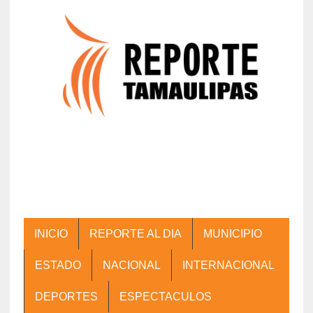
INICIO
REPORTE AL DIA
MUNICIPIO
ESTADO
NACIONAL
INTERNACIONAL
DEPORTES
ESPECTACULOS