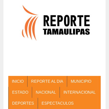
INICIO
REPORTE AL DIA
MUNICIPIO
ESTADO
NACIONAL
INTERNACIONAL
DEPORTES
ESPECTACULOS