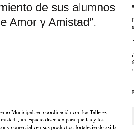
imiento de sus alumnos
e
ENCANTO DE LAS PLAYAS DEL GOLFO DE MÉXICO.
de Amor y Amistad”.
F
t

¡
G
c
T
p
erno Municipal, en coordinación con los Talleres
istad”, un espacio diseñado para que las y los
an y comercialicen sus productos, fortaleciendo así la