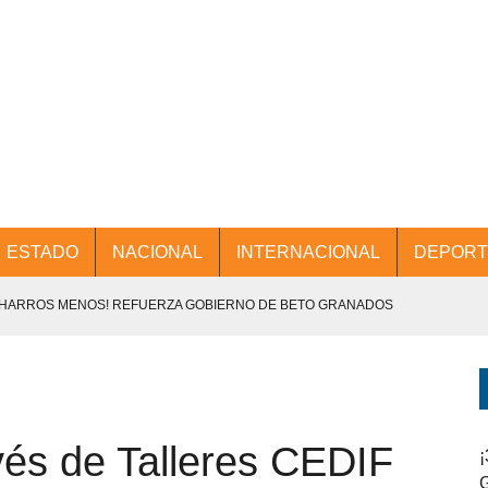
ESTADO
NACIONAL
INTERNACIONAL
DEPORT
CHARROS MENOS! REFUERZA GOBIERNO DE BETO GRANADOS
NTES.
D Y PROMOCIÓN TURÍSTICA DESDE EL AIFA.
és de Talleres CEDIF
ENCABEZA BETO GRANADOS MESA DE TRABAJO CON PRESIDENTES
¡
G