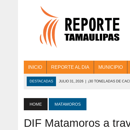
INICIO
REPORTE AL DIA
MUNICIPIO
DESTACADAS
JULIO 31, 2026
|
¡30 TONELADAS DE CA
ACCIONES DE LIMPIEZA EN LOS PRESIDE
JULIO 31, 2026
|
FORTALECE TAMAULIPAS SU CONECTIVIDA
HOME
MATAMOROS
JULIO 30, 2026
|
💧🚰 ¡AGUA PARA LA COMUNIDAD!
DIF Matamoros a trav
JULIO 30, 2026
|
¡TRABAJO EN EQUIPO Y RESULTADOS! 
DE COLONIA.