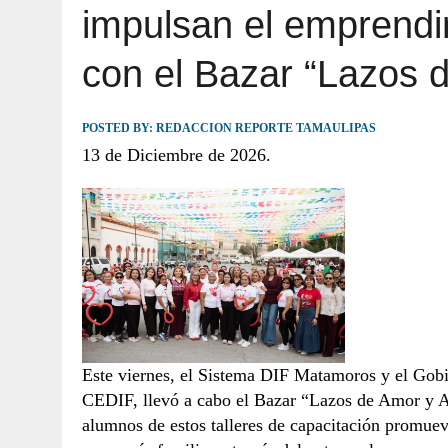
impulsan el emprend
JULIO 30, 2026
|
TAMAULIPAS TE INVITA A DESCUBRIR EL 
con el Bazar “Lazos 
POSTED BY:
REDACCION REPORTE TAMAULIPAS
13 de Diciembre de 2026.
Este viernes, el Sistema DIF Matamoros y el Gobi
CEDIF, llevó a cabo el Bazar “Lazos de Amor y Am
alumnos de estos talleres de capacitación promuev