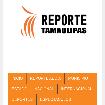
INICIO
REPORTE AL DIA
MUNICIPIO
ESTADO
NACIONAL
INTERNACIONAL
DEPORTES
ESPECTACULOS