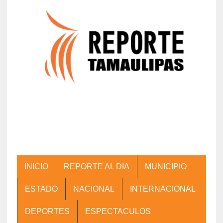
INICIO
REPORTE AL DIA
MUNICIPIO
ESTADO
NACIONAL
INTERNACIONAL
DEPORTES
ESPECTACULOS