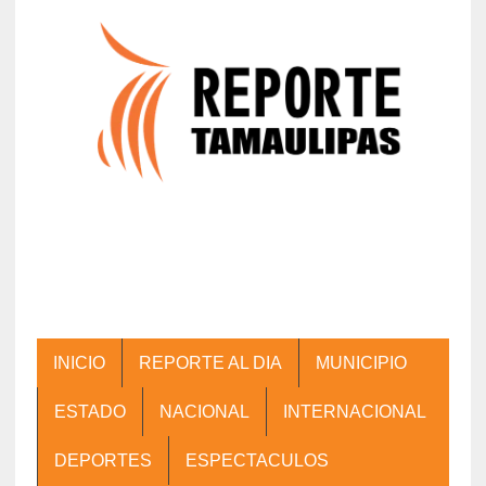
INICIO
REPORTE AL DIA
MUNICIPIO
ESTADO
NACIONAL
INTERNACIONAL
DEPORTES
ESPECTACULOS