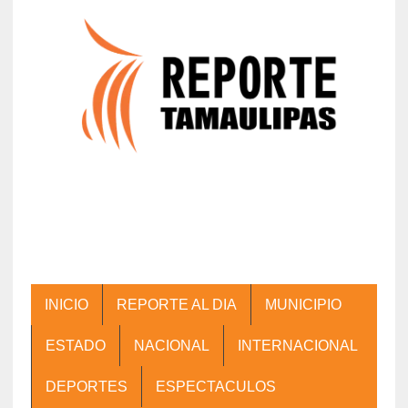
INICIO
REPORTE AL DIA
MUNICIPIO
ESTADO
NACIONAL
INTERNACIONAL
DEPORTES
ESPECTACULOS