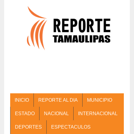
INICIO
REPORTE AL DIA
MUNICIPIO
ESTADO
NACIONAL
INTERNACIONAL
DEPORTES
ESPECTACULOS