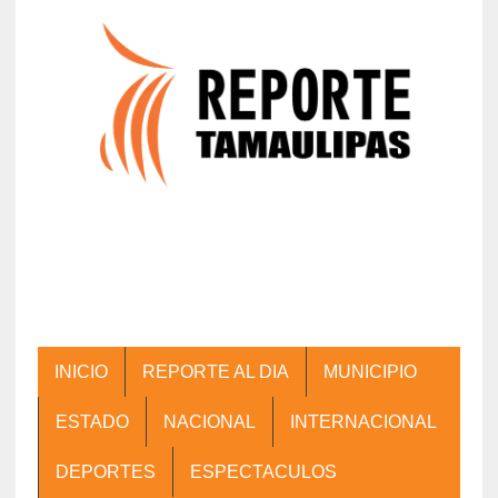
INICIO
REPORTE AL DIA
MUNICIPIO
ESTADO
NACIONAL
INTERNACIONAL
DEPORTES
ESPECTACULOS