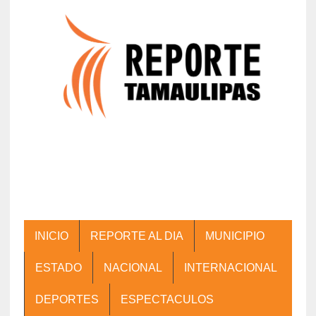
INICIO
REPORTE AL DIA
MUNICIPIO
ESTADO
NACIONAL
INTERNACIONAL
DEPORTES
ESPECTACULOS