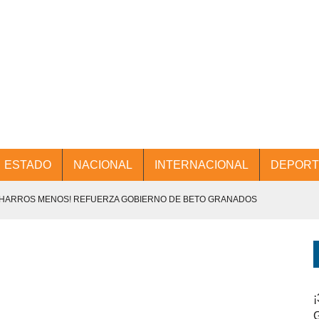
ESTADO
NACIONAL
INTERNACIONAL
DEPORT
CHARROS MENOS! REFUERZA GOBIERNO DE BETO GRANADOS
NTES.
D Y PROMOCIÓN TURÍSTICA DESDE EL AIFA.
ENCABEZA BETO GRANADOS MESA DE TRABAJO CON PRESIDENTES
¡
G