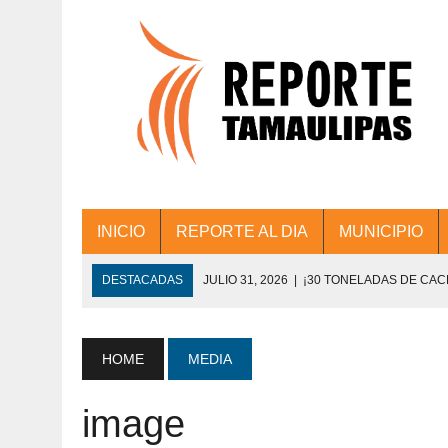
INICIO
REPORTE AL DIA
MUNICIPIO
DESTACADAS
JULIO 31, 2026
|
¡30 TONELADAS DE CA
ACCIONES DE LIMPIEZA EN LOS PRESIDE
JULIO 31, 2026
|
FORTALECE TAMAULIPAS SU CONECTIVIDA
HOME
MEDIA
JULIO 30, 2026
|
💧🚰 ¡AGUA PARA LA COMUNIDAD!
image
JULIO 30, 2026
|
¡TRABAJO EN EQUIPO Y RESULTADOS! 
DE COLONIA.