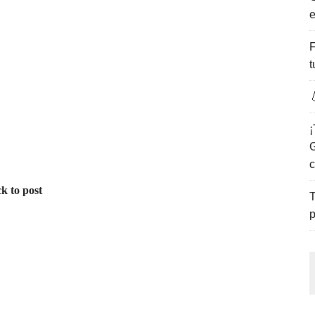
e
ENCANTO DE LAS PLAYAS DEL GOLFO DE MÉXICO.
F
t

¡
G
c
k to post
T
p