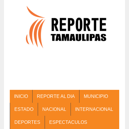
INICIO
REPORTE AL DIA
MUNICIPIO
ESTADO
NACIONAL
INTERNACIONAL
DEPORTES
ESPECTACULOS