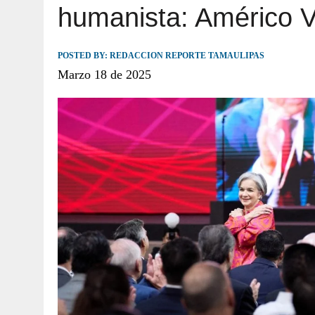
humanista: Américo Vi
JULIO 30, 2026
|
TAMAULIPAS TE INVITA A DESCUBRIR EL 
POSTED BY:
REDACCION REPORTE TAMAULIPAS
Marzo 18 de 2025