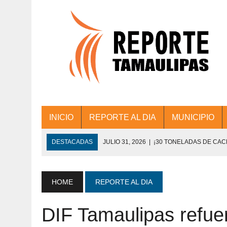
INICIO
REPORTE AL DIA
MUNICIPIO
DESTACADAS
JULIO 31, 2026
|
¡30 TONELADAS DE CA
ACCIONES DE LIMPIEZA EN LOS PRESIDE
JULIO 31, 2026
|
FORTALECE TAMAULIPAS SU CONECTIVIDA
HOME
REPORTE AL DIA
JULIO 30, 2026
|
💧🚰 ¡AGUA PARA LA COMUNIDAD!
DIF Tamaulipas refue
JULIO 30, 2026
|
¡TRABAJO EN EQUIPO Y RESULTADOS! 
DE COLONIA.