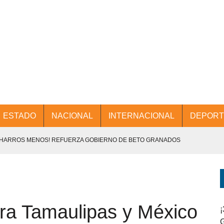
ESTADO
NACIONAL
INTERNACIONAL
DEPORT
CHARROS MENOS! REFUERZA GOBIERNO DE BETO GRANADOS
NTES.
D Y PROMOCIÓN TURÍSTICA DESDE EL AIFA.
ra Tamaulipas y México
ENCABEZA BETO GRANADOS MESA DE TRABAJO CON PRESIDENTES
¡
G