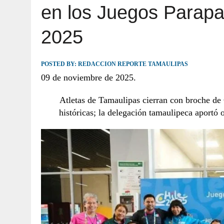
en los Juegos Parap
JULIO 30, 2026
|
TAMAULIPAS TE INVITA A DESCUBRIR EL 
2025
POSTED BY:
REDACCION REPORTE TAMAULIPAS
09 de noviembre de 2025.
Atletas de Tamaulipas cierran con broche de 
históricas; la delegación tamaulipeca aportó