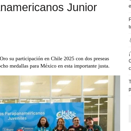
anamericanos Junior
e
ENCANTO DE LAS PLAYAS DEL GOLFO DE MÉXICO.
F
t

¡
Oro su participación en Chile 2025 con dos preseas
G
 ocho medallas para México en esta importante justa.
c
T
p