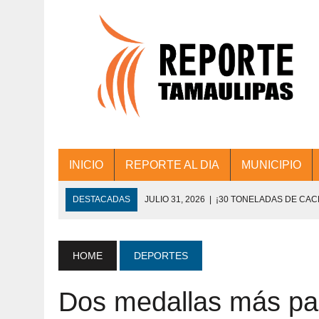
INICIO
REPORTE AL DIA
MUNICIPIO
DESTACADAS
JULIO 31, 2026
|
¡30 TONELADAS DE CA
ACCIONES DE LIMPIEZA EN LOS PRESIDE
JULIO 31, 2026
|
FORTALECE TAMAULIPAS SU CONECTIVIDA
HOME
DEPORTES
JULIO 30, 2026
|
💧🚰 ¡AGUA PARA LA COMUNIDAD!
Dos medallas más pa
JULIO 30, 2026
|
¡TRABAJO EN EQUIPO Y RESULTADOS! 
DE COLONIA.