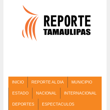
INICIO
REPORTE AL DIA
MUNICIPIO
ESTADO
NACIONAL
INTERNACIONAL
DEPORTES
ESPECTACULOS