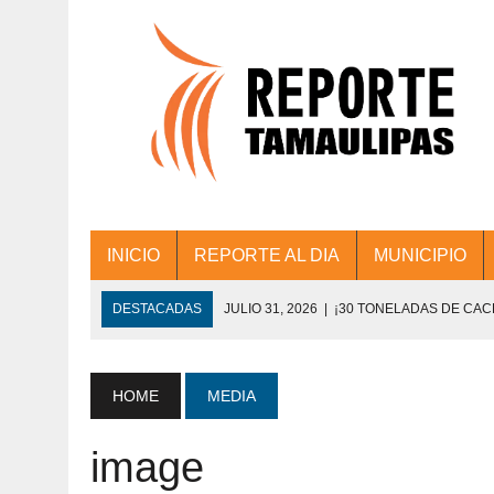
INICIO
REPORTE AL DIA
MUNICIPIO
DESTACADAS
JULIO 31, 2026
|
¡30 TONELADAS DE CA
ACCIONES DE LIMPIEZA EN LOS PRESIDE
JULIO 31, 2026
|
FORTALECE TAMAULIPAS SU CONECTIVIDA
HOME
MEDIA
JULIO 30, 2026
|
💧🚰 ¡AGUA PARA LA COMUNIDAD!
image
JULIO 30, 2026
|
¡TRABAJO EN EQUIPO Y RESULTADOS! 
DE COLONIA.