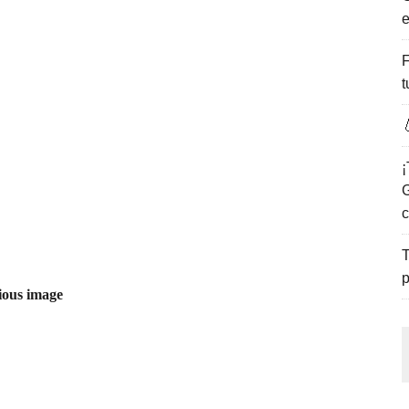
e
ENCANTO DE LAS PLAYAS DEL GOLFO DE MÉXICO.
F
t

¡
G
c
T
p
ious image