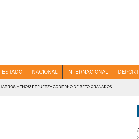
ESTADO
NACIONAL
INTERNACIONAL
DEPORT
CHARROS MENOS! REFUERZA GOBIERNO DE BETO GRANADOS
NTES.
D Y PROMOCIÓN TURÍSTICA DESDE EL AIFA.
ENCABEZA BETO GRANADOS MESA DE TRABAJO CON PRESIDENTES
¡
G