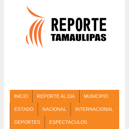
INICIO
REPORTE AL DIA
MUNICIPIO
ESTADO
NACIONAL
INTERNACIONAL
DEPORTES
ESPECTACULOS