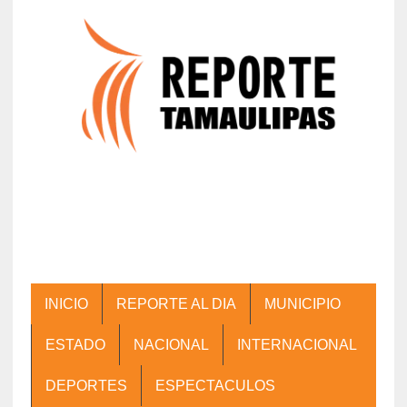
INICIO
REPORTE AL DIA
MUNICIPIO
ESTADO
NACIONAL
INTERNACIONAL
DEPORTES
ESPECTACULOS