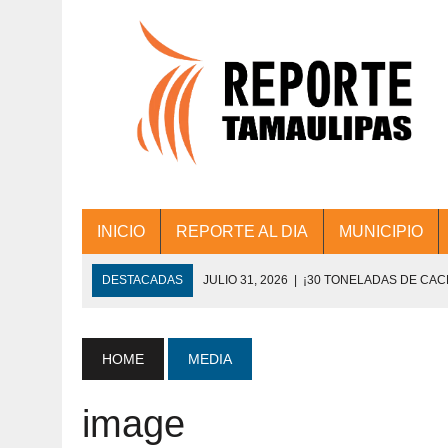
INICIO
REPORTE AL DIA
MUNICIPIO
DESTACADAS
JULIO 31, 2026
|
¡30 TONELADAS DE CA
ACCIONES DE LIMPIEZA EN LOS PRESIDE
JULIO 31, 2026
|
FORTALECE TAMAULIPAS SU CONECTIVIDA
HOME
MEDIA
JULIO 30, 2026
|
💧🚰 ¡AGUA PARA LA COMUNIDAD!
image
JULIO 30, 2026
|
¡TRABAJO EN EQUIPO Y RESULTADOS! 
DE COLONIA.