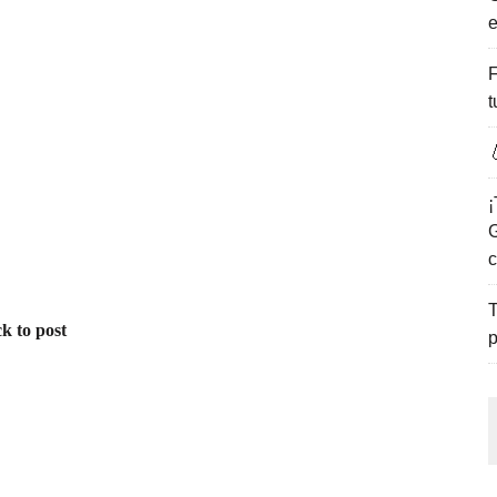
e
ENCANTO DE LAS PLAYAS DEL GOLFO DE MÉXICO.
F
t

¡
G
c
T
k to post
p