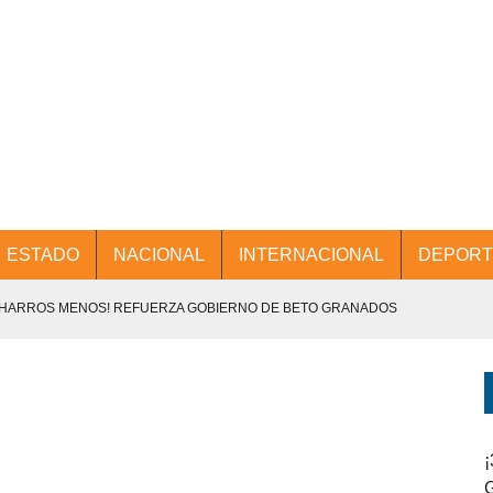
ESTADO
NACIONAL
INTERNACIONAL
DEPORT
CHARROS MENOS! REFUERZA GOBIERNO DE BETO GRANADOS
NTES.
D Y PROMOCIÓN TURÍSTICA DESDE EL AIFA.
ENCABEZA BETO GRANADOS MESA DE TRABAJO CON PRESIDENTES
¡
G