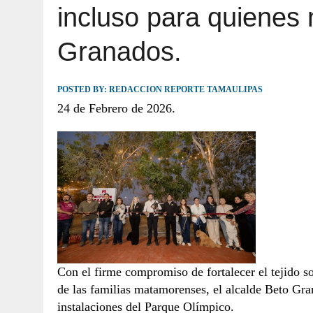
incluso para quienes 
JULIO 30, 2026
|
TAMAULIPAS TE INVITA A DESCUBRIR EL 
Granados.
POSTED BY:
REDACCION REPORTE TAMAULIPAS
24 de Febrero de 2026.
Con el firme compromiso de fortalecer el tejido so
de las familias matamorenses, el alcalde Beto Gr
instalaciones del Parque Olímpico.