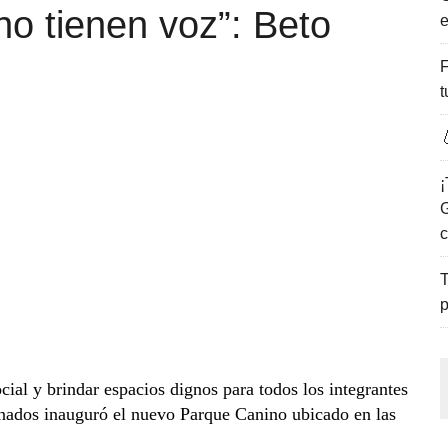
no tienen voz”: Beto
e
ENCANTO DE LAS PLAYAS DEL GOLFO DE MÉXICO.
F
t

¡
G
c
T
p
cial y brindar espacios dignos para todos los integrantes
anados inauguró el nuevo Parque Canino ubicado en las