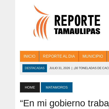
INICIO
REPORTE AL DIA
MUNICIPIO
DESTACADAS
JULIO 31, 2026
|
¡30 TONELADAS DE CA
ACCIONES DE LIMPIEZA EN LOS PRESIDE
JULIO 31, 2026
|
FORTALECE TAMAULIPAS SU CONECTIVIDA
HOME
MATAMOROS
JULIO 30, 2026
|
💧🚰 ¡AGUA PARA LA COMUNIDAD!
“En mi gobierno trab
JULIO 30, 2026
|
¡TRABAJO EN EQUIPO Y RESULTADOS! 
DE COLONIA.