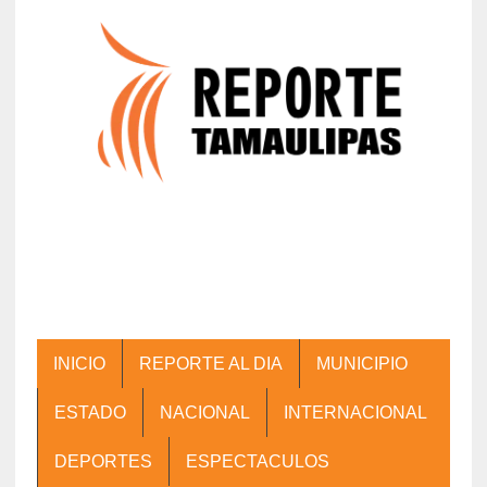
INICIO
REPORTE AL DIA
MUNICIPIO
ESTADO
NACIONAL
INTERNACIONAL
DEPORTES
ESPECTACULOS