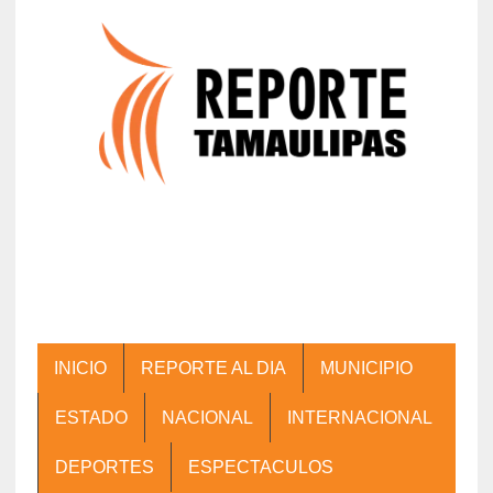
INICIO
REPORTE AL DIA
MUNICIPIO
ESTADO
NACIONAL
INTERNACIONAL
DEPORTES
ESPECTACULOS