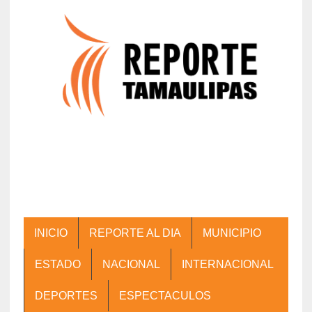
INICIO
REPORTE AL DIA
MUNICIPIO
ESTADO
NACIONAL
INTERNACIONAL
DEPORTES
ESPECTACULOS