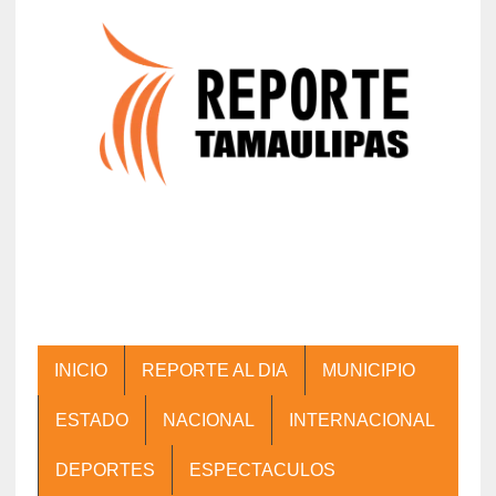
INICIO
REPORTE AL DIA
MUNICIPIO
ESTADO
NACIONAL
INTERNACIONAL
DEPORTES
ESPECTACULOS