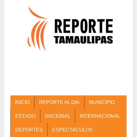
INICIO
REPORTE AL DIA
MUNICIPIO
ESTADO
NACIONAL
INTERNACIONAL
DEPORTES
ESPECTACULOS