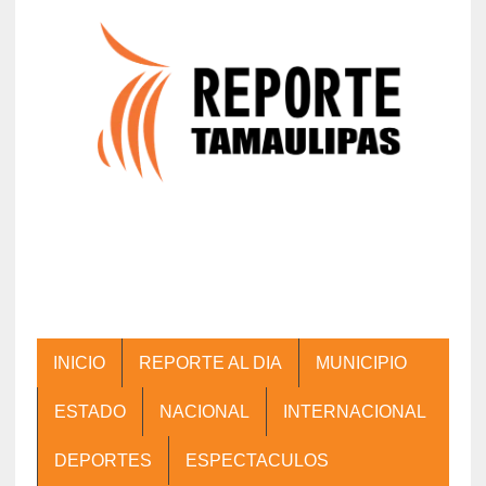
INICIO
REPORTE AL DIA
MUNICIPIO
ESTADO
NACIONAL
INTERNACIONAL
DEPORTES
ESPECTACULOS