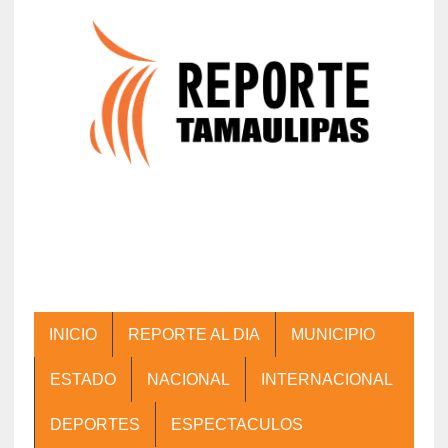
INICIO
REPORTE AL DIA
MUNICIPIO
ESTADO
NACIONAL
INTERNACIONAL
DEPORTES
ESPECTACULOS