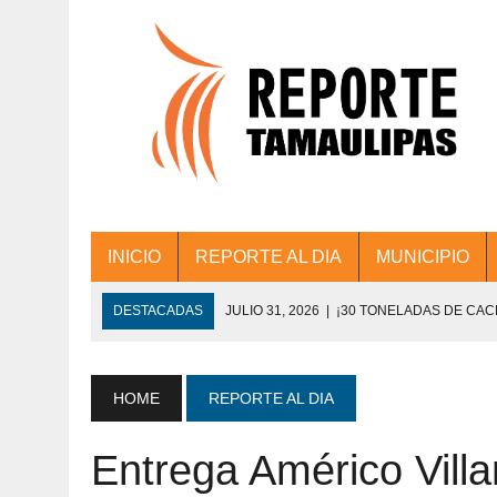
INICIO
REPORTE AL DIA
MUNICIPIO
DESTACADAS
JULIO 31, 2026
|
¡30 TONELADAS DE CA
ACCIONES DE LIMPIEZA EN LOS PRESIDE
JULIO 31, 2026
|
FORTALECE TAMAULIPAS SU CONECTIVIDA
HOME
REPORTE AL DIA
JULIO 30, 2026
|
💧🚰 ¡AGUA PARA LA COMUNIDAD!
Entrega Américo Villar
JULIO 30, 2026
|
¡TRABAJO EN EQUIPO Y RESULTADOS! 
DE COLONIA.