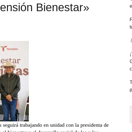
ensión Bienestar»
e
ENCANTO DE LAS PLAYAS DEL GOLFO DE MÉXICO.
F
t

¡
G
c
T
p
seguirá trabajando en unidad con la presidenta de