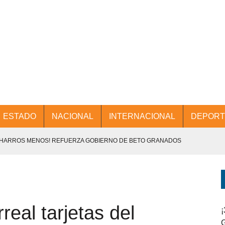
ESTADO
NACIONAL
INTERNACIONAL
DEPORT
CHARROS MENOS! REFUERZA GOBIERNO DE BETO GRANADOS
NTES.
D Y PROMOCIÓN TURÍSTICA DESDE EL AIFA.
real tarjetas del
ENCABEZA BETO GRANADOS MESA DE TRABAJO CON PRESIDENTES
¡
G