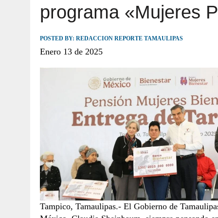
programa «Mujeres P
JULIO 30, 2026
|
TAMAULIPAS TE INVITA A DESCUBRIR EL 
POSTED BY:
REDACCION REPORTE TAMAULIPAS
Enero 13 de 2025
Tampico, Tamaulipas.- El Gobierno de Tamaulipas 