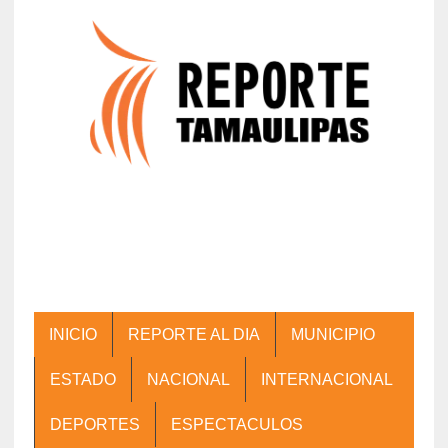
INICIO
REPORTE AL DIA
MUNICIPIO
ESTADO
NACIONAL
INTERNACIONAL
DEPORTES
ESPECTACULOS