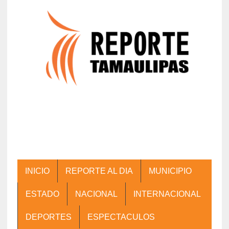
INICIO
REPORTE AL DIA
MUNICIPIO
ESTADO
NACIONAL
INTERNACIONAL
DEPORTES
ESPECTACULOS