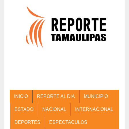
INICIO
REPORTE AL DIA
MUNICIPIO
ESTADO
NACIONAL
INTERNACIONAL
DEPORTES
ESPECTACULOS