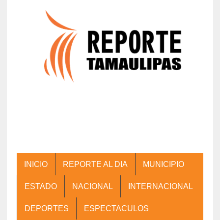
INICIO
REPORTE AL DIA
MUNICIPIO
ESTADO
NACIONAL
INTERNACIONAL
DEPORTES
ESPECTACULOS