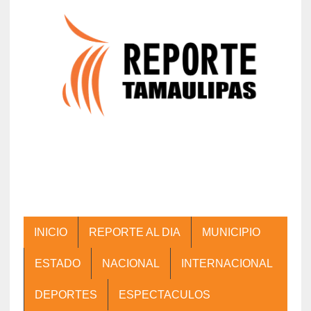
INICIO
REPORTE AL DIA
MUNICIPIO
ESTADO
NACIONAL
INTERNACIONAL
DEPORTES
ESPECTACULOS