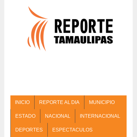
INICIO
REPORTE AL DIA
MUNICIPIO
ESTADO
NACIONAL
INTERNACIONAL
DEPORTES
ESPECTACULOS