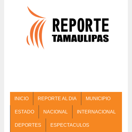
INICIO
REPORTE AL DIA
MUNICIPIO
ESTADO
NACIONAL
INTERNACIONAL
DEPORTES
ESPECTACULOS