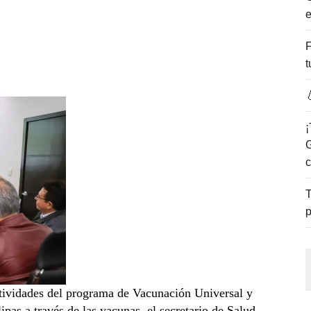
e
ENCANTO DE LAS PLAYAS DEL GOLFO DE MÉXICO.
F
t

¡
G
c
T
p
ctividades del programa de Vacunación Universal y
pas a través de las vacunas, el secretario de Salud,