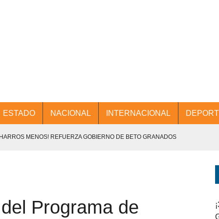
ESTADO
NACIONAL
INTERNACIONAL
DEPORT
CHARROS MENOS! REFUERZA GOBIERNO DE BETO GRANADOS
NTES.
D Y PROMOCIÓN TURÍSTICA DESDE EL AIFA.
 del Programa de
ENCABEZA BETO GRANADOS MESA DE TRABAJO CON PRESIDENTES
¡
G