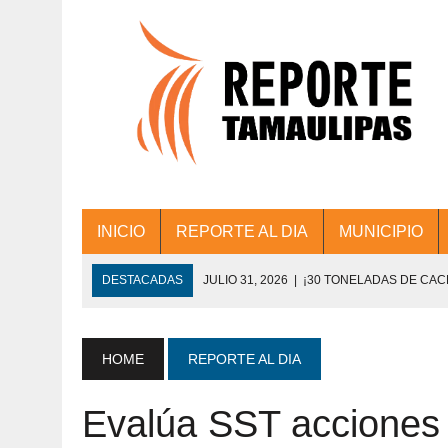
INICIO
REPORTE AL DIA
MUNICIPIO
DESTACADAS
JULIO 31, 2026
|
¡30 TONELADAS DE CA
ACCIONES DE LIMPIEZA EN LOS PRESIDE
JULIO 31, 2026
|
FORTALECE TAMAULIPAS SU CONECTIVIDA
HOME
REPORTE AL DIA
JULIO 30, 2026
|
💧🚰 ¡AGUA PARA LA COMUNIDAD!
Evalúa SST acciones
JULIO 30, 2026
|
¡TRABAJO EN EQUIPO Y RESULTADOS! 
DE COLONIA.