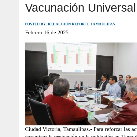
Vacunación Universal
JULIO 30, 2026
|
TAMAULIPAS TE INVITA A DESCUBRIR EL 
POSTED BY:
REDACCION REPORTE TAMAULIPAS
Febrero 16 de 2025
Ciudad Victoria, Tamaulipas.- Para reforzar las a
garantizar la protección de la población en Tamauli