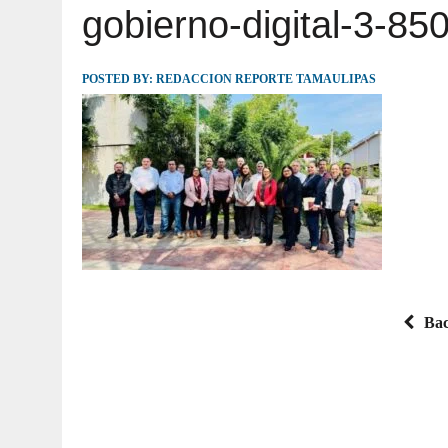
gobierno-digital-3-85
JULIO 30, 2026
|
TAMAULIPAS TE INVITA A DESCUBRIR EL 
POSTED BY:
REDACCION REPORTE TAMAULIPAS
Bac