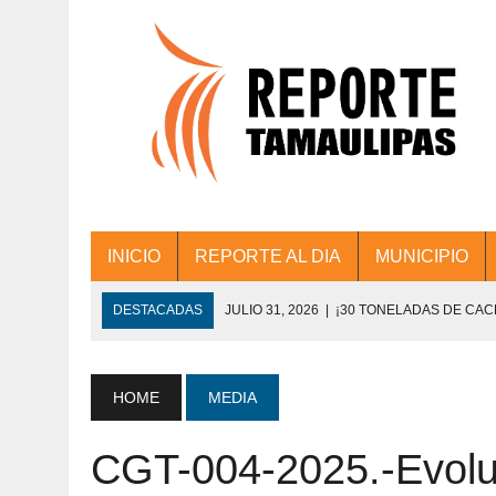
INICIO
REPORTE AL DIA
MUNICIPIO
DESTACADAS
JULIO 31, 2026
|
¡30 TONELADAS DE CA
ACCIONES DE LIMPIEZA EN LOS PRESIDE
JULIO 31, 2026
|
FORTALECE TAMAULIPAS SU CONECTIVIDA
HOME
MEDIA
JULIO 30, 2026
|
💧🚰 ¡AGUA PARA LA COMUNIDAD!
CGT-004-2025.-Evolu
JULIO 30, 2026
|
¡TRABAJO EN EQUIPO Y RESULTADOS! 
DE COLONIA.