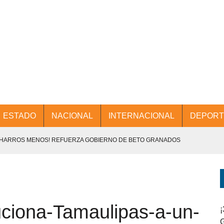
ESTADO
NACIONAL
INTERNACIONAL
DEPORT
CHARROS MENOS! REFUERZA GOBIERNO DE BETO GRANADOS
NTES.
D Y PROMOCIÓN TURÍSTICA DESDE EL AIFA.
ciona-Tamaulipas-a-un-
ENCABEZA BETO GRANADOS MESA DE TRABAJO CON PRESIDENTES
¡
G