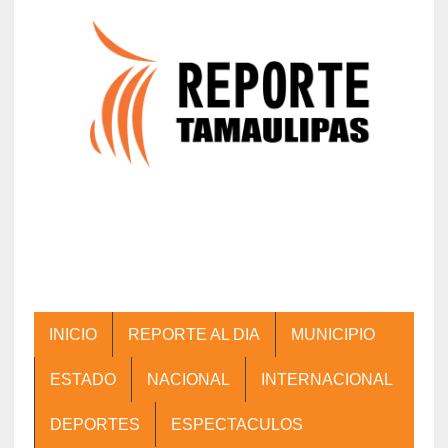
INICIO
REPORTE AL DIA
MUNICIPIO
ESTADO
NACIONAL
INTERNACIONAL
DEPORTES
ESPECTACULOS